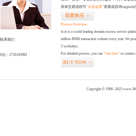
具体交易流程可
“点击这里”
查看或咨询support@
我要购买
>>
Process Overview:
4.cn is a world leading domain escrow service plat
million RMB transaction volume every year. We promi
联系我们
5 workdays.
For detailed process, you can
“visit here”
or contact
QQ：2726103981
BUY NOW
>>
Copyright © 1998 -2025 www.360