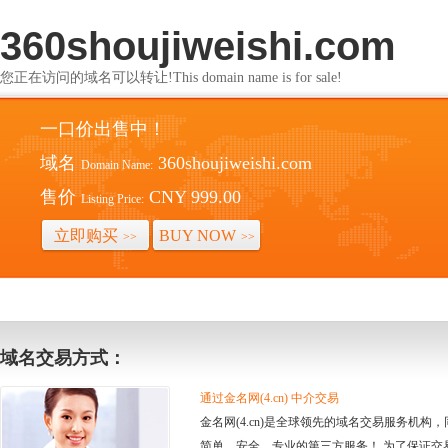
360shoujiweishi.com
您正在访问的域名可以转让!This domain name is for sale!
一口价出售中！
域名
360shoujiweishi.com
Domain Name:
售价
CNY 999.00
Listing Price:
立即购买
BUY NOW
>>
>>
域名交易方式：
通过金名网(4.cn) 中介交易
金名网(4.cn)是全球领先的域名交易服务机
简单、安全、专业的第三方服务！ 为了保证交